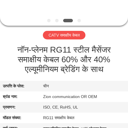
गुणवत्ता
नियंत्रण
संपर्क
CATV समाक्षीय केबल
करें
नॉन-प्लेनम RG11 स्टील मैसेंजर
समाक्षीय केबल 60% और 40%
एक
एल्यूमीनियम ब्रेडिंग के साथ
उद्धरण
की
उत्पत्ति के प्लेस:
चीन
विनती
ब्रांड नाम:
Zion communication OR OEM
करे
प्रमाणन:
ISO, CE, RoHS, UL
साइटमैप
मॉडल संख्या:
RG11 समाक्षीय केबल