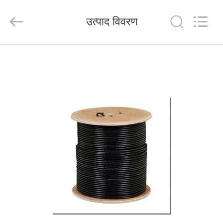
HANGZHOU
ZION
COMMUNICATION
उत्पाद विवरण
CO.,
LTD.
All
Rights
Reserved.
घर
उत्पादों
हमारे
बारे
में
कारखाना
भ्रमण