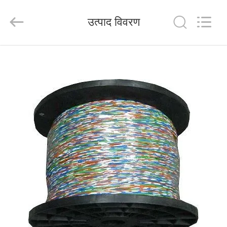
HANGZHOU
ZION
COMMUNICATION
उत्पाद विवरण
CO.,
LTD.
All
Rights
Reserved.
घर
उत्पादों
हमारे
बारे
में
कारखाना
भ्रमण