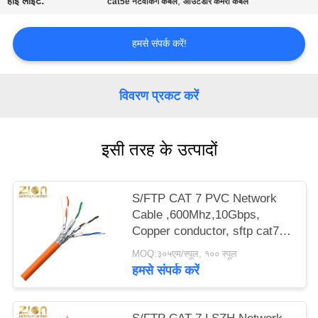
हाई लाइट:
,
cat5e नेटवर्किंग केबल
आउटडोर कैमरा केबल
PRIVACY
POLICY
हमसे संपर्क करें!
विवरण प्रकट करें
इसी तरह के उत्पादों
S/FTP CAT 7 PVC Network
Cable ,600Mhz,10Gbps,
Copper conductor, sftp cat7
ethernet cable, cat7 lan cable
MOQ:३०५एम/स्पूल, १०० स्पूल
NO 7112402
हमसे संपर्क करें