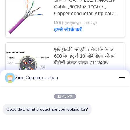
S/FTP CAT 7 LSZH Network
Cable ,600Mhz,10Gbps,
Copper conductor, sftp cat7
ethernet cable, cat7 lan cable
MOQ:३०५एम/स्पूल, १०० स्पूल
NO 7112406
हमसे संपर्क करें
एस/एफ़टीपी सीएटी 7 नेटवर्क केबल
600 मेगाहर्ट्ज 10 जीबीपीएस प्लेनम
पीवीसी जैकेट संख्या 7112405
MOQ:३०५एम/स्पूल, १०० स्पूल
Zion Communication
हमसे संपर्क करें
11:45 PM
लोकप्रिय श्रेणियां
सभी
Good day, what product are you looking for?
ऑप्टिकल फाइबर सिस्टम
ऑप्टिकल फाइबर केबल