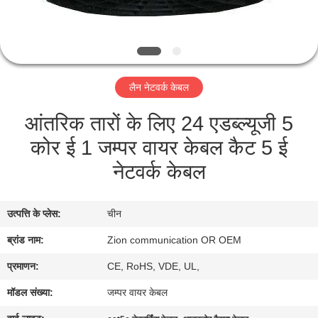
गुणवत्ता
नियंत्रण
संपर्क
लैन नेटवर्क केबल
करें
आंतरिक तारों के लिए 24 एडब्ल्यूजी 5
कोर ई 1 जम्पर वायर केबल कैट 5 ई
एक
नेटवर्क केबल
उद्धरण
की
उत्पत्ति के प्लेस:
चीन
विनती
ब्रांड नाम:
Zion communication OR OEM
करे
प्रमाणन:
CE, RoHS, VDE, UL,
साइटमैप
मॉडल संख्या:
जम्पर वायर केबल