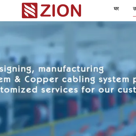
घर
उत