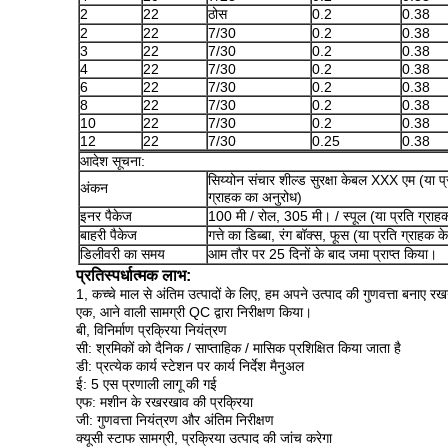
2
22
ठोस
0.2
0.38
2
22
7/30
0.2
0.38
3
22
7/30
0.2
0.38
4
22
7/30
0.2
0.38
6
22
7/30
0.2
0.38
8
22
7/30
0.2
0.38
10
22
7/30
0.2
0.38
12
22
7/30
0.25
0.38
आदेश सूचना:
सिय्योन संचार शील्ड सुरक्षा केबल XXX एम (या प्
अंकन
ग्राहक का अनुरोध)
इनर पैकेज
100 मी / रोल, 305 मी। / स्पूल (या प्रति ग्राह
बाहरी पैकेज
गत्ते का डिब्बा, रंग बॉक्स, फूस (या प्रति ग्राहक 
डिलीवरी का समय
आम तौर पर 25 दिनों के बाद जमा प्राप्त किया।
प्रतिस्पर्धात्मक लाभ:
1, कच्चे माल से अंतिम उत्पादों के लिए, हम अपने उत्पाद की गुणवत्ता बनाए रखन
एक, आने वाली सामग्री QC द्वारा निरीक्षण किया।
बी, विनिर्माण प्रक्रिया नियंत्रण
सी: श्रमिकों को दैनिक / साप्ताहिक / मासिक प्रशिक्षित किया जाता है
डी: प्रत्येक कार्य स्टेशन पर कार्य निर्देश मैनुअल
ई: 5 एस प्रणाली लागू की गई
एफ: मशीन के रखरखाव की प्रक्रिया
जी: गुणवत्ता नियंत्रण और अंतिम निरीक्षण
क्यूसी स्टाफ सामग्री, प्रक्रिया उत्पाद की जांच करेगा