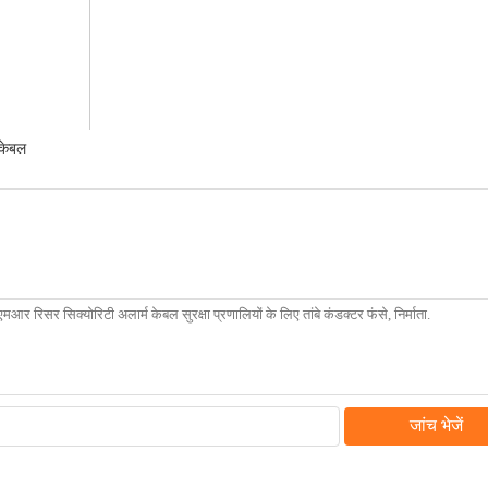
 केबल
जांच भेजें