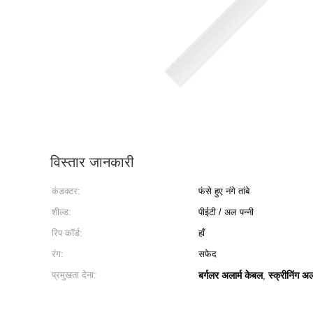
विस्तार जानकारी
कंडक्टर:
फंसे हुए नंगे तांबे
शील्ड:
पीईटी / अल पन्नी
रिप कॉर्ड:
हाँ
रंग:
सफेद
प्रमुखता देना:
बर्गलर अलार्म केबल
स्क्रीनिंग अल
,