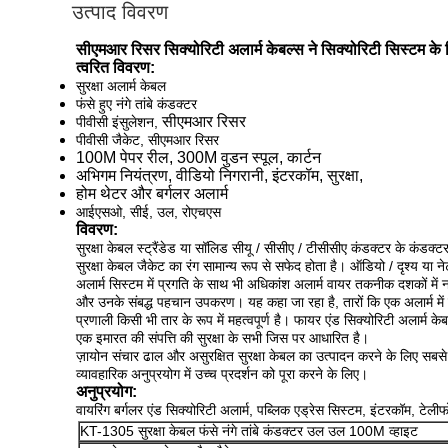
उत्पाद विवरण
सीएमआर रिसर सिक्योरिटी अलार्म केबल्स ने सिक्योरिटी सिस्टम के 
त्वरित विवरण:
सुरक्षा अलार्म केबल
फंसे हुए नंगे तांबे कंडक्टर
सीएमआर रिसर
पीवीसी इंसुलेशन,
पीवीसी जैकेट, सीएमआर रिसर
100M पेपर रील, 300M वुडन स्पूल, कार्टन
अभिगम नियंत्रण, वीडियो निगरानी, ​​इंटरकॉम, सुरक्षा,
होम थेटर और बर्गलर अलार्म
आईएसओ, सीई, उल, रोएचएस
विवरण:
सुरक्षा केबल स्ट्रैंडेड या सॉलिड सीयू / सीसीए / टीसीसीए कंडक्टर के कंडक्ट
सुरक्षा केबल जैकेट का रंग सामान्य रूप से सफेद होता है।
ऑडियो / दृश्य या ने
अलार्म सिस्टम में प्रगति के साथ भी अधिकांश अलार्म वायर तकनीक दशकों में न
और उनके संबद्ध पहचान उपकरण।
यह कहा जा रहा है, तारों कि एक अलार्म में
प्रणाली किसी भी तार के रूप में महत्वपूर्ण है।
फायर एंड सिक्योरिटी अलार्म के
एक इमारत की संपत्ति की सुरक्षा के सभी जिस पर आधारित है।
ज़ायोन संचार ढाल और असुरक्षित सुरक्षा केबल का उत्पादन करने के लिए सबसे
व्यावहारिक अनुप्रयोग में उच्च प्रदर्शन को पूरा करने के लिए।
अनुप्रयोग:
वायरिंग बर्गलर एंड सिक्योरिटी अलार्म, पब्लिक एड्रेस सिस्टम, इंटरकॉम, टेलीफ
KT-1305 सुरक्षा केबल फंसे नंगे तांबे कंडक्टर उल उल 100M व्हाइट