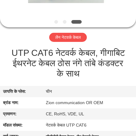
गुणवत्ता
नियंत्रण
संपर्क
लैन नेटवर्क केबल
करें
UTP CAT6 नेटवर्क केबल, गीगाबिट
ईथरनेट केबल ठोस नंगे तांबे कंडक्टर
एक
के साथ
उद्धरण
की
उत्पत्ति के प्लेस:
चीन
विनती
ब्रांड नाम:
Zion communication OR OEM
करे
प्रमाणन:
CE, RoHS, VDE, UL
साइटमैप
मॉडल संख्या:
नेटवर्क केबल UTP CAT6