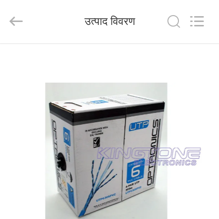
HANGZHOU
ZION
COMMUNICATION
उत्पाद विवरण
CO.,
LTD.
All
Rights
Reserved.
घर
उत्पादों
हमारे
बारे
में
कारखाना
भ्रमण