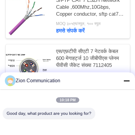
S/FTP CAT 7 LSZH Network
Cable ,600Mhz,10Gbps,
Copper conductor, sftp cat7
ethernet cable, cat7 lan cable
MOQ:३०५एम/स्पूल, १०० स्पूल
NO 7112406
हमसे संपर्क करें
एस/एफ़टीपी सीएटी 7 नेटवर्क केबल
600 मेगाहर्ट्ज 10 जीबीपीएस प्लेनम
पीवीसी जैकेट संख्या 7112405
MOQ:३०५एम/स्पूल, १०० स्पूल
Zion Communication
हमसे संपर्क करें
10:18 PM
लोकप्रिय श्रेणियां
सभी
Good day, what product are you looking for?
ऑप्टिकल फाइबर सिस्टम
ऑप्टिकल फाइबर केबल