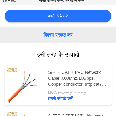
हाई लाइट:
,
सीसीटीवी कैमरा केबल
लैन नेटवर्क केबल
PRIVACY
POLICY
हमसे संपर्क करें!
विवरण प्रकट करें
इसी तरह के उत्पादों
S/FTP CAT 7 PVC Network
Cable ,600Mhz,10Gbps,
Copper conductor, sftp cat7
ethernet cable, cat7 lan cable
MOQ:३०५एम/स्पूल, १०० स्पूल
NO 7112402
हमसे संपर्क करें