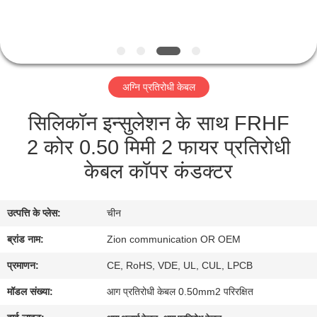
गुणवत्ता
नियंत्रण
संपर्क
अग्नि प्रतिरोधी केबल
करें
सिलिकॉन इन्सुलेशन के साथ FRHF
2 कोर 0.50 मिमी 2 फायर प्रतिरोधी
एक
केबल कॉपर कंडक्टर
उद्धरण
की
उत्पत्ति के प्लेस:
चीन
विनती
ब्रांड नाम:
Zion communication OR OEM
करे
प्रमाणन:
CE, RoHS, VDE, UL, CUL, LPCB
साइटमैप
मॉडल संख्या:
आग प्रतिरोधी केबल 0.50mm2 परिरक्षित