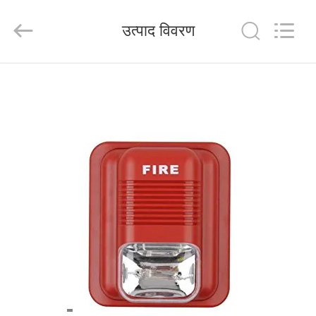
HANGZHOU
ZION
COMMUNICATION
उत्पाद विवरण
CO.,
LTD.
All
Rights
Reserved.
घर
उत्पादों
हमारे
बारे
में
कारखाना
भ्रमण