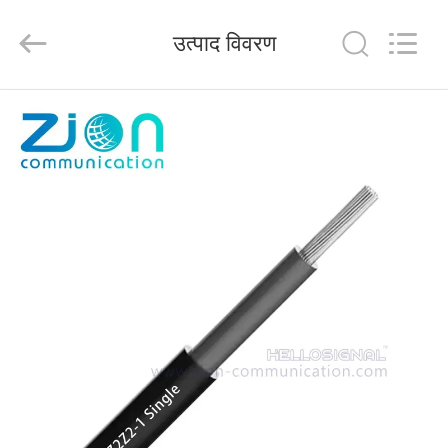
HANGZHOU
ZION
COMMUNICATION
उत्पाद विवरण
CO.,
LTD.
All
Rights
Reserved.
घर
उत्पादों
हमारे
बारे
में
कारखाना
भ्रमण