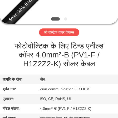
गुणवत्ता
नियंत्रण
संपर्क
लो वोल्टेज पावर केबल्स
करें
फोटोवोल्टिक के लिए टिन्ड एनील्ड
कॉपर 4.0mm²-B (PV1-F /
एक
H1Z2Z2-K) सोलर केबल
उद्धरण
की
उत्पत्ति के प्लेस:
चीन
विनती
ब्रांड नाम:
Zion communication OR OEM
करे
प्रमाणन:
ISO, CE, RoHS, UL
साइटमैप
मॉडल संख्या:
4.0mm²-बी (PV1-F / H1Z2Z2-K)