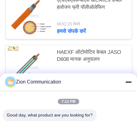
एएचएफएक्स-बीएस ऑटोमोटिव केबल
हलोजन फ्री पॉलीओलेफिन
MOQ:20 किमी
हमसे संपर्क करें
HAEXF ऑटोमोटिव केबल JASO
D608 मानक अनुपालन
MOQ:20 किमी
Zion Communication
हमसे संपर्क करें
7:12 PM
लोकप्रिय श्रेणियां
सभी
Good day, what product are you looking for?
ऑप्टिकल फाइबर सिस्टम
ऑप्टिकल फाइबर केबल