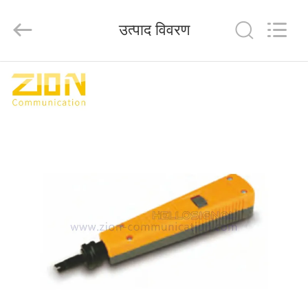
HANGZHOU
ZION
COMMUNICATION
उत्पाद विवरण
CO.,
LTD.
All
Rights
Reserved.
घर
उत्पादों
हमारे
बारे
में
कारखाना
भ्रमण