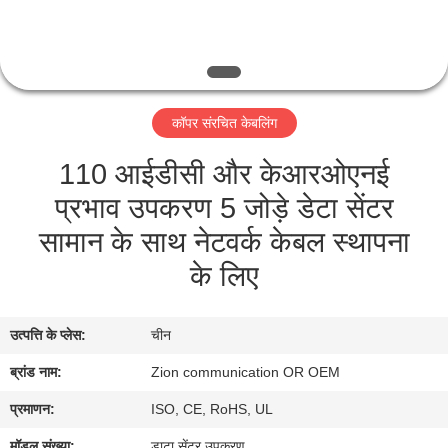
गुणवत्ता
नियंत्रण
संपर्क
कॉपर संरचित केबलिंग
करें
110 आईडीसी और केआरओएनई
प्रभाव उपकरण 5 जोड़े डेटा सेंटर
एक
सामान के साथ नेटवर्क केबल स्थापना
उद्धरण
के लिए
की
विनती
उत्पत्ति के प्लेस:
चीन
करे
ब्रांड नाम:
Zion communication OR OEM
SITEMAP
प्रमाणन:
ISO, CE, RoHS, UL
मॉडल संख्या:
डाटा सेंटर उपकरण