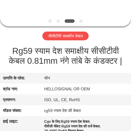
गुणवत्ता
नियंत्रण
संपर्क
सीसीटीवी समाक्षीय केबल
करें
Rg59 स्याम देश समाक्षीय सीसीटीवी
केबल 0.81mm नंगे तांबे के कंडक्टर |
एक
उद्धरण
उत्पत्ति के प्लेस:
चीन
की
ब्रांड नाम:
HELLOSIGNAL OR OEM
विनती
करे
प्रमाणन:
ISO, UL, CE, RoHS
मॉडल संख्या:
rg59 स्याम देश की केबल
साइटमैप
हाई लाइट:
,
Cgv के लिए Rg59 स्याम देश केबल
,
पीवीसी जैकेट Rg59 स्याम देश की तर्ज केबल