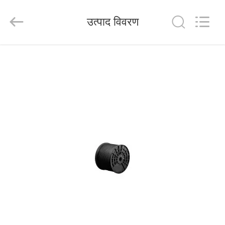
HANGZHOU
ZION
COMMUNICATION
उत्पाद विवरण
CO.,
LTD.
All
Rights
Reserved.
घर
उत्पादों
हमारे
बारे
में
कारखाना
भ्रमण