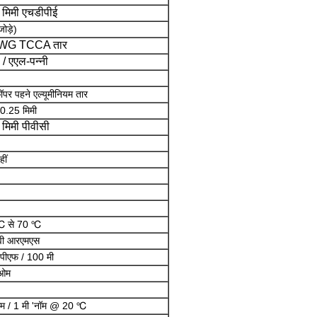
 मिमी एचडीपीई
ोड़े)
WG TCCA तार
 / एएल-पन्नी
ॉपर पहने एल्यूमीनियम तार
0.25 मिमी
मिमी पीवीसी
ीं
℃ से 70 ℃
वी आरएमएस
पीएफ / 100 मी
ओम
म / 1 मी 'नॉम @ 20 ℃