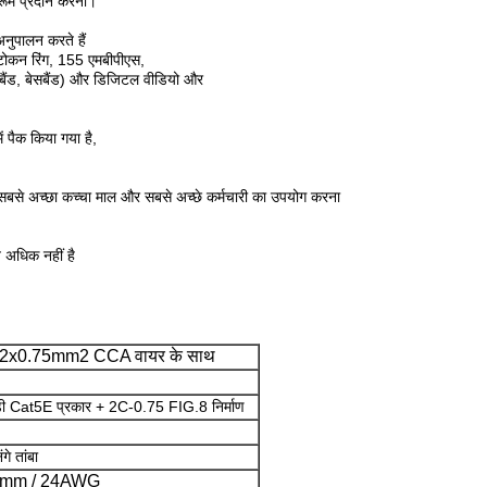
डरूम प्रदान करना।
अनुपालन करते हैं
कन रिंग, 155 एमबीपीएस,
ैंड, बेसबैंड) और डिजिटल वीडियो और
।
ं पैक किया गया है,
बसे अच्छा कच्चा माल और सबसे अच्छे कर्मचारी का उपयोग करना
 अधिक नहीं है
र 2x0.75mm2 CCA वायर के साथ
़ी Cat5E प्रकार + 2C-0.75 FIG.8 निर्माण
गे तांबा
0mm / 24AWG