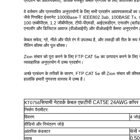
प्रदर्शन की आवश्यकताएँ, अधिक मजबूत केबल प्रणाली के लिए अतिरिक्त हे
वे वर्तमान और प्रस्तावित अनुप्रयोगों के लिए सभी प्रदर्शन आवश्यकताओं का 
जैसे गिगाबिट ईथरनेट 1000Base-T IEEE802.3ab, 100BASE Tx, टो
100 एमबीपीएस, 1.2 जीबीपीएस, टीपी-पीएमडी, आईएसडीएन, एनालॉग (ब्रॉडब
एनालॉग और डिजिटल आवाज (वीओआईपी) और वीओआईपी कैमरा अनुप्रयोग
केबल सफेद, ग्रे, नीले और पीले रंग में उपलब्ध है, और लकड़ी की रील के रूप मे
रीलिन बॉक्स और पुल बॉक्स।
Zion संचार को पूरा करने के लिए FTP CAT 5e का उत्पादन करने के लिए स
व्यावहारिक अनुप्रयोग में उच्च प्रदर्शन।
अच्छे प्रबंधन के तरीकों के कारण, FTP CAT 5e की Zion संचार की कीमत
हालांकि हमारी गुणवत्ता वास्तव में उच्च है।
सियामी नेटवर्क केबल एफ़टीपी CAT5E 24AWG कॉप
KT0756
निर्माण पैरामीटर:
विवरण
4 जोड
वीडियो और नियंत्रण जोड़े
फंसे
आंतरिक कंडक्टर
नं
0.5
व्यास