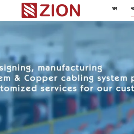
घर
उत