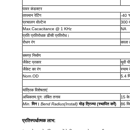
पावर कंडक्टर
तापमान रेटिंग
-40 
प्रचालन वोल्टेज
300 
Max.Cacacitance @ 1 KHz
NA
प्रति प्रतिरोधक डीसी प्रतिरोध।
रोधन रंग
काला 
समग्र निर्माण
जैकेट प्रकार
यूवी प
जैकेट का रंग
स्याम
Nom.OD
5.4 म
यांत्रिक विशेषताएं
अधिकतम.पुन: लंबित तनाव
15 के
Min.
मिन।
Bend Radius(Install)
मोड़ त्रिज्या (स्थापित करें)
86 मि
प्रतिस्पर्धात्मक लाभ: