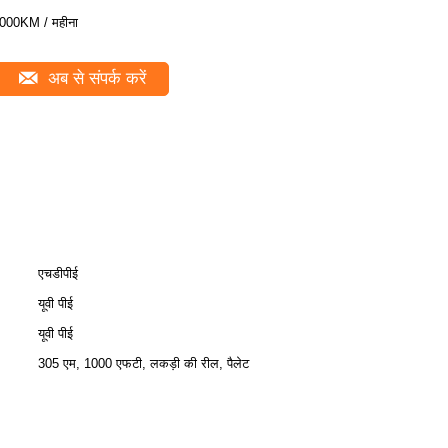
000KM / महीना
अब से संपर्क करें
एचडीपीई
यूवी पीई
यूवी पीई
305 एम, 1000 एफटी, लकड़ी की रील, पैलेट