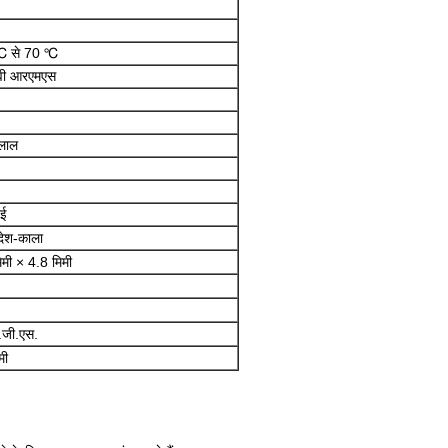
℃ से 70 ℃
वी आरएमएस
लाल
ीई
 देश-काला
िमी × 4.8 मिमी
.जी.एस.
मी