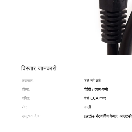
विस्तार जानकारी
कंडक्टर:
फंसे नंगे तांबे
शील्ड:
पीईटी / एएल-पन्नी
शक्ति:
फंसे CCA वायर
रंग:
काली
प्रमुखता देना:
cat5e नेटवर्किंग केबल
आउटडोर
,