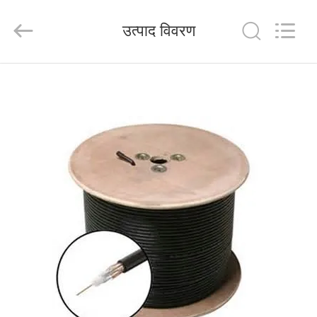
HANGZHOU
ZION
COMMUNICATION
उत्पाद विवरण
CO.,
LTD.
All
Rights
Reserved.
घर
उत्पादों
हमारे
बारे
में
कारखाना
भ्रमण