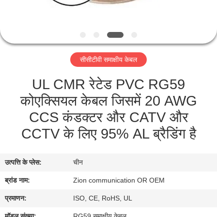
गुणवत्ता
नियंत्रण
संपर्क
सीसीटीवी समाक्षीय केबल
करें
UL CMR रेटेड PVC RG59
कोएक्सियल केबल जिसमें 20 AWG
एक
CCS कंडक्टर और CATV और
उद्धरण
CCTV के लिए 95% AL ब्रैडिंग है
की
विनती
उत्पत्ति के प्लेस:
चीन
करे
ब्रांड नाम:
Zion communication OR OEM
SITEMAP
प्रमाणन:
ISO, CE, RoHS, UL
मॉडल संख्या:
RG59 समाक्षीय केबल