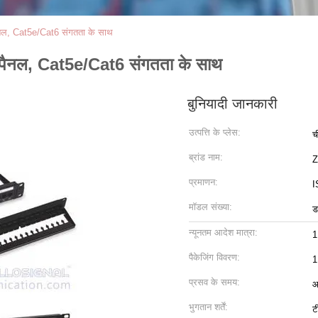
 पैनल, Cat5e/Cat6 संगतता के साथ
पैच पैनल, Cat5e/Cat6 संगतता के साथ
बुनियादी जानकारी
उत्पत्ति के प्लेस:
च
ब्रांड नाम:
Z
प्रमाणन:
I
मॉडल संख्या:
ड
न्यूनतम आदेश मात्रा:
1
पैकेजिंग विवरण:
1
प्रसव के समय:
आ
भुगतान शर्तें:
ट