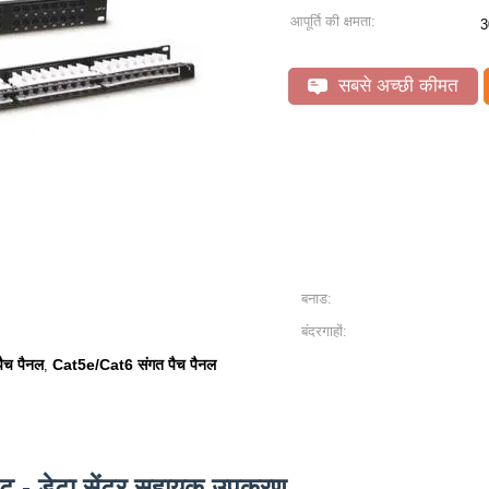
आपूर्ति की क्षमता:
3
सबसे अच्छी कीमत
बनाड:
बंदरगाहों:
पैच पैनल
Cat5e/Cat6 संगत पैच पैनल
,
ाउंट - डेटा सेंटर सहायक उपकरण