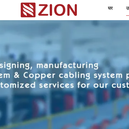
घर
उत