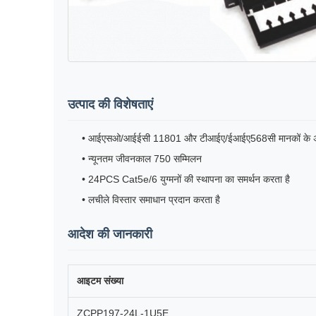
उत्पाद की विशेषताएं
• आईएसओ/आईईसी 11801 और टीआईए/ईआईए568सी मानकों के अ
• न्यूनतम जीवनकाल 750 सम्मिलन
• 24PCS Cat5e/6 युग्मनों की स्थापना का समर्थन करता है
• लचीले विस्तार समाधान प्रदान करता है
आदेश की जानकारी
आइटम संख्या
ZCPP197-24L-1U5E