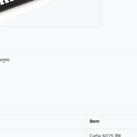
नुरूप
विवरण
Cat5e M225 जैक