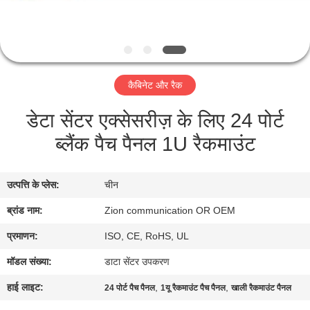
गुणवत्ता
नियंत्रण
संपर्क
कैबिनेट और रैक
करें
डेटा सेंटर एक्सेसरीज़ के लिए 24 पोर्ट
ब्लैंक पैच पैनल 1U रैकमाउंट
एक
उद्धरण
उत्पत्ति के प्लेस:
चीन
की
ब्रांड नाम:
Zion communication OR OEM
विनती
करे
प्रमाणन:
ISO, CE, RoHS, UL
मॉडल संख्या:
डाटा सेंटर उपकरण
SITEMAP
हाई लाइट:
,
,
24 पोर्ट पैच पैनल
1यू रैकमाउंट पैच पैनल
खाली रैकमाउंट पैनल