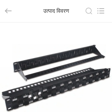
HANGZHOU
ZION
COMMUNICATION
उत्पाद विवरण
CO.,
LTD.
All
Rights
Reserved.
घर
उत्पादों
हमारे
बारे
में
कारखाना
भ्रमण