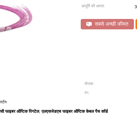
आपूर्ति की क्षमता:
3
सबसे अच्छी कीमत
योजक:
रंग:
ार्टन
सी फाइबर ऑप्टिक पिगटेल
एलएसजेडएच फाइबर ऑप्टिक केबल पैच कॉर्ड
,