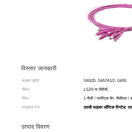
विस्तार जानकारी
फाइबर यूनिट:
G652D, G657A1/2, G655
जैकेट:
LSZH या पीवीसी...
पैकेट:
1 पीसी / प्लास्टिक बैग, पीसीएस / क
प्रमुखता देना:
एलसी फाइबर ऑप्टिक पिगटेल
एस
,
उत्पाद विवरण