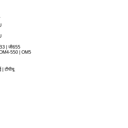
U
U
B3 | जी655
| OM4-550 | OM5
| टीपीयू