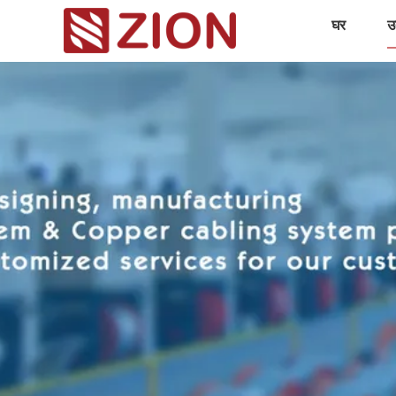
घर
उत