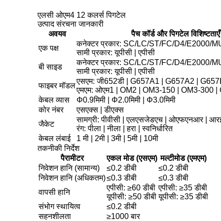
एलसी ओएम4 12 कलर्स पिगटेल
उत्पाद संरचना जानकारी
अवयव
पैच कॉर्ड और पिगटेल विशिष्टताएँ
कनेक्टर प्रकार: SC/LC/ST/FC/D4/E2000/M
एक पक्ष
सामी प्रकार: यूपीसी | एपीसी
कनेक्टर प्रकार: SC/LC/ST/FC/D4/E2000/M
बी साइड
सामी प्रकार: यूपीसी | एपीसी
एसएम: जी652डी | G657A1 | G657A2 | G657
फाइबर मॉडल
एमएम: ओएम1 | OM2 | OM3-150 | OM3-300 
केबल व्यास
Φ0.9मिमी | Φ2.0मिमी | Φ3.0मिमी
कोर नंबर
एसएक्स | डीएक्स
सामग्री: पीवीसी | एलएसजेडएच | ओएफएनआर | आरई 
जैकेट
रंग: पीला | नीला | हरा | स्वनिर्धारित
केबल लंबाई
1 मी | 2मी | 3मी | 5मी | 10मी
तकनीकी निर्देश
पैरामीटर
एकल मोड (एसएम)
मल्टीमोड (एमएम)
निवेशन हानि (सामान्य)
≤0.2 डीबी
≤0.2 डीबी
निवेशन हानि (अधिकतम)
≤0.3 डीबी
≤0.3 डीबी
एपीसी: ≥60 डीबी
एपीसी: ≥35 डीबी
वापसी हानि
यूपीसी: ≥50 डीबी
यूपीसी: ≥35 डीबी
संभोग स्थायित्व
≤0.2 डीबी
सहनशीलता
≥1000 बार