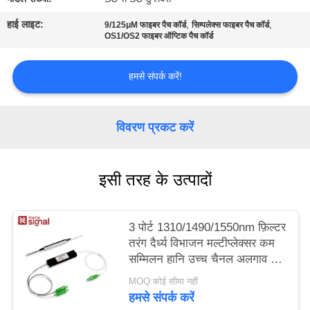
PRIVACY
हाई लाइट:
,
,
9/125μM फाइबर पैच कॉर्ड
सिम्पलेक्स फाइबर पैच कॉर्ड
POLICY
OS1/OS2 फाइबर ऑप्टिक पैच कॉर्ड
हमसे संपर्क करें!
विवरण प्रकट करें
इसी तरह के उत्पादों
3 पोर्ट 1310/1490/1550nm फ़िल्टर
तरंग दैर्ध्य विभाजन मल्टीप्लेक्सर कम
सम्मिलन हानि उच्च चैनल अलगाव और
इपॉक्सी मुक्त ऑप्टिकल पथ के साथ
MOQ:कोई सीमा नहीं
हमसे संपर्क करें