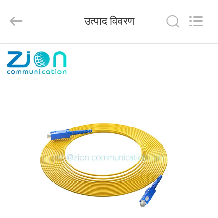
HANGZHOU
ZION
COMMUNICATION
उत्पाद विवरण
CO.,
LTD.
All
Rights
Reserved.
घर
उत्पादों
हमारे
बारे
में
कारखाना
भ्रमण