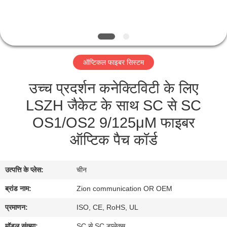
गुणवत्ता
नियंत्रण
संपर्क
ऑप्टिकल फाइबर सिस्टम
करें
उच्च प्रदर्शन कनेक्टिविटी के लिए
LSZH जैकेट के साथ SC से SC
एक
OS1/OS2 9/125μM फाइबर
उद्धरण
ऑप्टिक पैच कॉर्ड
की
विनती
उत्पत्ति के प्लेस:
चीन
करे
ब्रांड नाम:
Zion communication OR OEM
SITEMAP
प्रमाणन:
ISO, CE, RoHS, UL
मॉडल संख्या:
SC से SC डुप्लेक्स