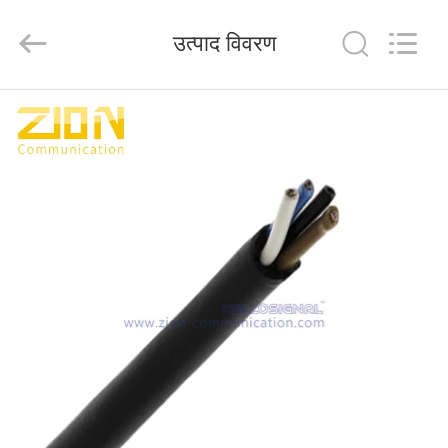
HANGZHOU
ZION
COMMUNICATION
उत्पाद विवरण
CO.,
LTD.
All
Rights
Reserved.
घर
उत्पादों
हमारे
बारे
में
कारखाना
भ्रमण