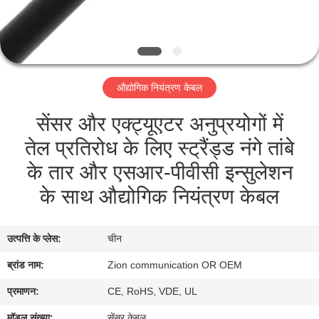
गुणवत्ता
नियंत्रण
संपर्क
औद्योगिक नियंत्रण केबल
करें
सेंसर और एक्ट्यूएटर अनुप्रयोगों में
तेल प्रतिरोध के लिए स्ट्रैंड्ड नंगे तांबे
एक
के तार और एसआर-पीवीसी इन्सुलेशन
उद्धरण
के साथ औद्योगिक नियंत्रण केबल
की
विनती
उत्पत्ति के प्लेस:
चीन
करे
ब्रांड नाम:
Zion communication OR OEM
SITEMAP
प्रमाणन:
CE, RoHS, VDE, UL
मॉडल संख्या:
सेंसर केबल