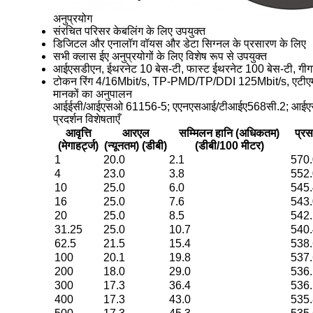
अनुप्रयोग
संरचित परिसर केबलिंग के लिए उपयुक्त
डिजिटल और एनालॉग वॉयस और डेटा सिग्नल के प्रसारण के लिए
सभी क्लास ईए अनुप्रयोगों के लिए विशेष रूप से उपयुक्त
आईएसडीएन, ईथरनेट 10 बेस-टी, फास्ट ईथरनेट 100 बेस-टी, गी
टोकन रिंग 4/16Mbit/s, TP-PMD/TP/DDI 125Mbit/s, एटीए
मानकों का अनुपालन
आईईसी/आईएसओ 61156-5; एएनएसआई/टीआईए568सी.2; आई
प्रदर्शन विशेषताएँ
आवृत्ति
आरएल
सम्मिलन हानि (अधिकतम)
प्र
(मेगाहर्ट्ज)
(न्यूनतम) (डीबी)
(डीबी/100 मीटर)
1
20.0
2.1
570.
4
23.0
3.8
552.
10
25.0
6.0
545.
16
25.0
7.6
543.
20
25.0
8.5
542.
31.25
25.0
10.7
540.
62.5
21.5
15.4
538.
100
20.1
19.8
537.
200
18.0
29.0
536.
300
17.3
36.4
536.
400
17.3
43.0
535.