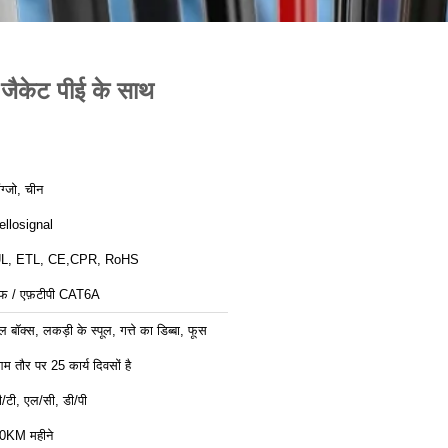
जैकेट पीई के साथ
ांग्जो, चीन
ellosignal
L, ETL, CE,CPR, RoHS
फ / एफ़टीपी CAT6A
ुल बॉक्स, लकड़ी के स्पूल, गत्ते का डिब्बा, फूस
म तौर पर 25 कार्य दिवसों है
ी/टी, एल/सी, डी/पी
0KM महीने