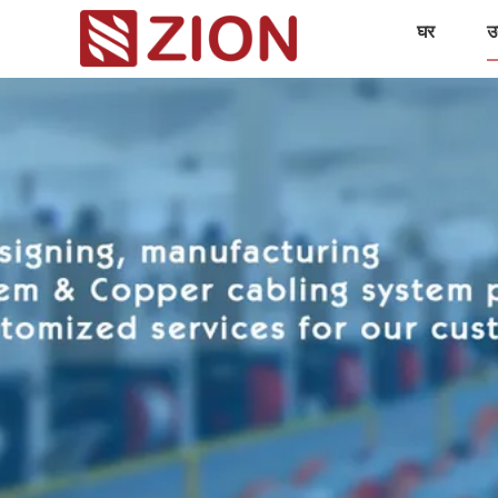
घर
उत