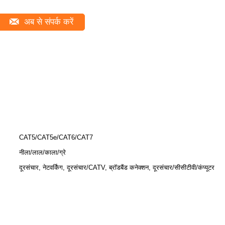
अब से संपर्क करें
CAT5/CAT5e/CAT6/CAT7
नीला/लाल/काला/ग्रे
दूरसंचार, नेटवर्किंग, दूरसंचार/CATV, ब्रॉडबैंड कनेक्शन, दूरसंचार/सीसीटीवी/कंप्यूटर