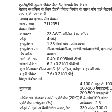
एफ/यूटीपी डुअल जैकेट कैट 6ए नेटवर्क पैच केबल
बेहतर स्थायित्व के लिए दोहरी जैकेट निर्माण के साथ मांग वाले नेटव
उत्पाद की जानकारी
उत्पाद का प्रकार
लैन केबल
भाग संख्या
7112351
केबल निर्माण
कंडक्टर
23 AWG सॉलिड बेयर कॉपर
जोड़े
4 जोड़े
इन्सुलेशन
1.35 मिमी त्वचा-फोम-त्वचा
इन्सुलेशन रंग
नीला-सफ़ेद/नीला, नारंगी-सफ़ेद/नारंगी, हरा-सफ़े
रिप कॉर्ड
कपास
नाली की तार
0.40±0.005मिमी टीसी
भीतरी जैकेट
6.2 ±0.2 मिमी पीवीसी
कुल मिलाकर शील्ड
अल/पीईटी फ़ॉइल, फ़ॉइल बाहर की ओर
बाहरी जैकेट
7.6±0.2 मिमी पीई
विद्युत विशेषताओं
4-100 मेगाहर्ट्ज: 1
मुक़ाबला
100-200 मेगाहर्ट्ज
200-500 मेगाहर्ट्ज
अधिकतम. कंडक्टर डीसी प्रतिरोध (20℃)
8.4 ओम/100 मीटर
प्रतिरोध असंतुलन (%)
अधिकतम. 2.5
जोड़ी से ग्राउंड कैपेसिटेंस असंतुलित
330 पीएफ/100 मी